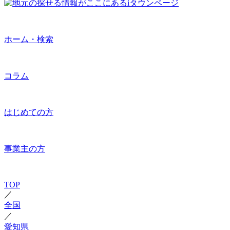
ホーム・検索
コラム
はじめての方
事業主の方
TOP
／
全国
／
愛知県