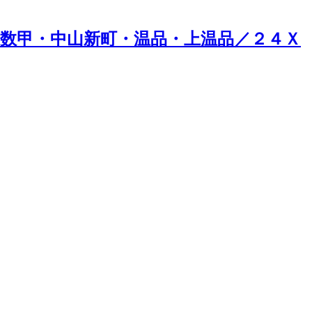
数甲・中山新町・温品・上温品／２４Ｘ