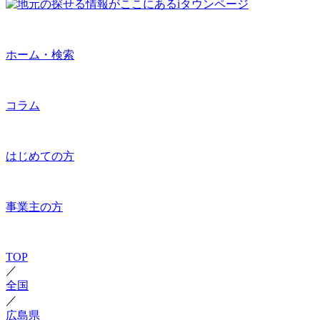
ホーム・検索
コラム
はじめての方
事業主の方
TOP
／
全国
／
広島県