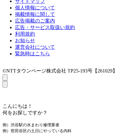
サイトマップ
個人情報について
掲載情報に関して
広告掲載のご案内
広告・サービス取扱い規約
利用規約
お知らせ
運営会社について
緊急時はこちら
©NTTタウンページ株式会社 TP25-193号【261029】
こんにちは！
何をお探しですか？
例）渋谷駅の水まわり修理業者
例）世田谷区の土日にやっている内科