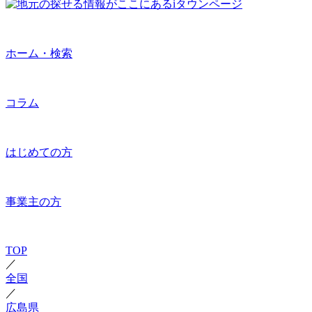
ホーム・検索
コラム
はじめての方
事業主の方
TOP
／
全国
／
広島県