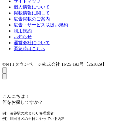
サイトマップ
個人情報について
掲載情報に関して
広告掲載のご案内
広告・サービス取扱い規約
利用規約
お知らせ
運営会社について
緊急時はこちら
©NTTタウンページ株式会社 TP25-193号【261029】
こんにちは！
何をお探しですか？
例）渋谷駅の水まわり修理業者
例）世田谷区の土日にやっている内科