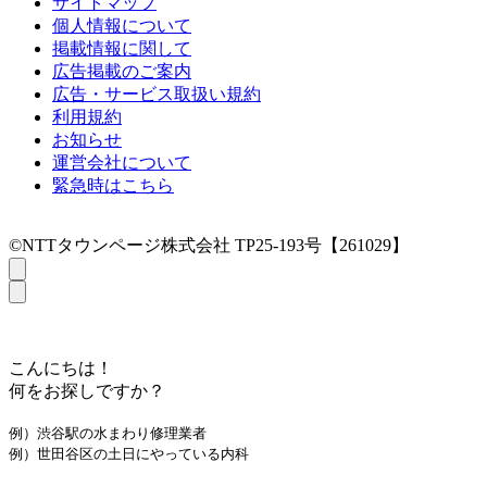
サイトマップ
個人情報について
掲載情報に関して
広告掲載のご案内
広告・サービス取扱い規約
利用規約
お知らせ
運営会社について
緊急時はこちら
©NTTタウンページ株式会社 TP25-193号【261029】
こんにちは！
何をお探しですか？
例）渋谷駅の水まわり修理業者
例）世田谷区の土日にやっている内科