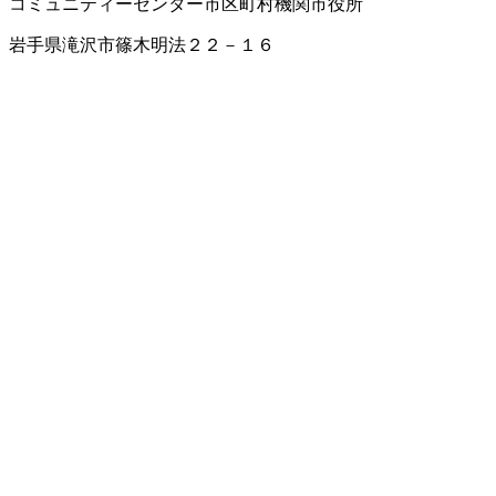
コミュニティーセンター
市区町村機関
市役所
岩手県滝沢市篠木明法２２－１６