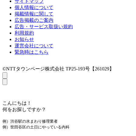
サイトマップ
個人情報について
掲載情報に関して
広告掲載のご案内
広告・サービス取扱い規約
利用規約
お知らせ
運営会社について
緊急時はこちら
©NTTタウンページ株式会社 TP25-193号【261029】
こんにちは！
何をお探しですか？
例）渋谷駅の水まわり修理業者
例）世田谷区の土日にやっている内科