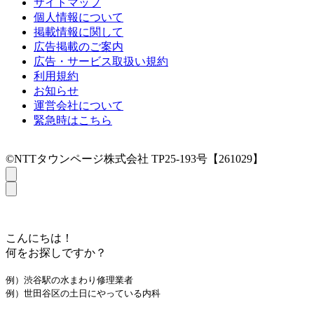
サイトマップ
個人情報について
掲載情報に関して
広告掲載のご案内
広告・サービス取扱い規約
利用規約
お知らせ
運営会社について
緊急時はこちら
©NTTタウンページ株式会社 TP25-193号【261029】
こんにちは！
何をお探しですか？
例）渋谷駅の水まわり修理業者
例）世田谷区の土日にやっている内科