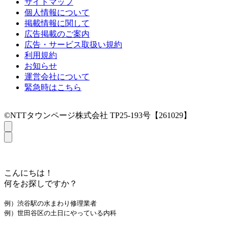
サイトマップ
個人情報について
掲載情報に関して
広告掲載のご案内
広告・サービス取扱い規約
利用規約
お知らせ
運営会社について
緊急時はこちら
©NTTタウンページ株式会社 TP25-193号【261029】
こんにちは！
何をお探しですか？
例）渋谷駅の水まわり修理業者
例）世田谷区の土日にやっている内科