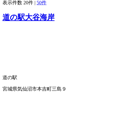
表示件数
20件
|
50件
道の駅大谷海岸
道の駅
宮城県気仙沼市本吉町三島９