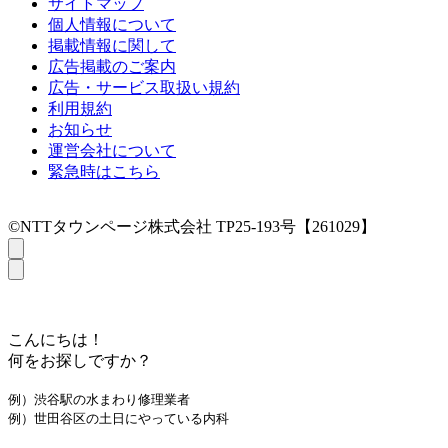
サイトマップ
個人情報について
掲載情報に関して
広告掲載のご案内
広告・サービス取扱い規約
利用規約
お知らせ
運営会社について
緊急時はこちら
©NTTタウンページ株式会社 TP25-193号【261029】
こんにちは！
何をお探しですか？
例）渋谷駅の水まわり修理業者
例）世田谷区の土日にやっている内科