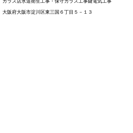
ガラス店
水道衛生工事・保守
ガラス工事
鍵
電気工事
大阪府大阪市淀川区東三国６丁目５－１３