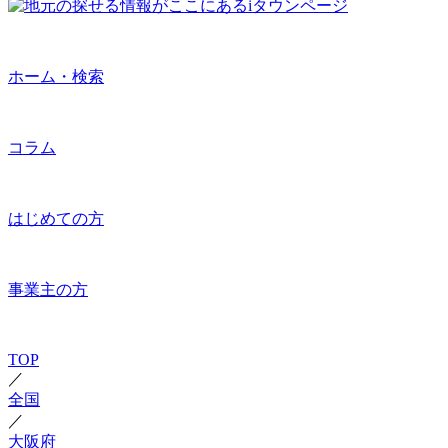
ホーム・検索
コラム
はじめての方
事業主の方
TOP
／
全国
／
大阪府