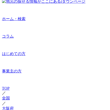
ホーム・検索
コラム
はじめての方
事業主の方
TOP
／
全国
／
大阪府