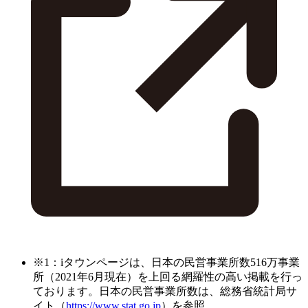
※1：iタウンページは、日本の民営事業所数516万事業
所（2021年6月現在）を上回る網羅性の高い掲載を行っ
ております。日本の民営事業所数は、総務省統計局サ
イト（
https://www.stat.go.jp
）を参照