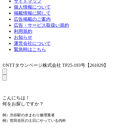
サイトマップ
個人情報について
掲載情報に関して
広告掲載のご案内
広告・サービス取扱い規約
利用規約
お知らせ
運営会社について
緊急時はこちら
©NTTタウンページ株式会社 TP25-193号【261029】
こんにちは！
何をお探しですか？
例）渋谷駅の水まわり修理業者
例）世田谷区の土日にやっている内科