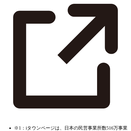
※1：iタウンページは、日本の民営事業所数516万事業