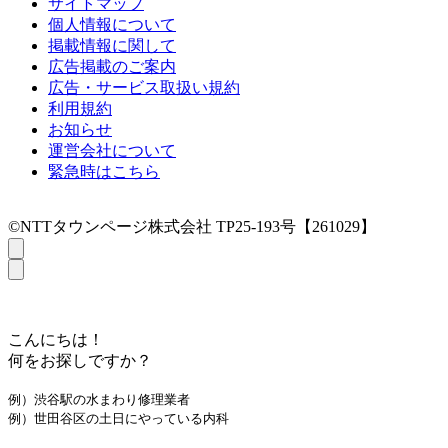
サイトマップ
個人情報について
掲載情報に関して
広告掲載のご案内
広告・サービス取扱い規約
利用規約
お知らせ
運営会社について
緊急時はこちら
©NTTタウンページ株式会社 TP25-193号【261029】
こんにちは！
何をお探しですか？
例）渋谷駅の水まわり修理業者
例）世田谷区の土日にやっている内科