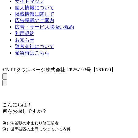
サイトマップ
個人情報について
掲載情報に関して
広告掲載のご案内
広告・サービス取扱い規約
利用規約
お知らせ
運営会社について
緊急時はこちら
©NTTタウンページ株式会社 TP25-193号【261029】
こんにちは！
何をお探しですか？
例）渋谷駅の水まわり修理業者
例）世田谷区の土日にやっている内科