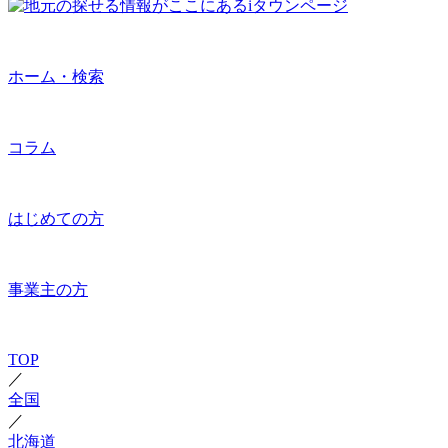
ホーム・検索
コラム
はじめての方
事業主の方
TOP
／
全国
／
北海道