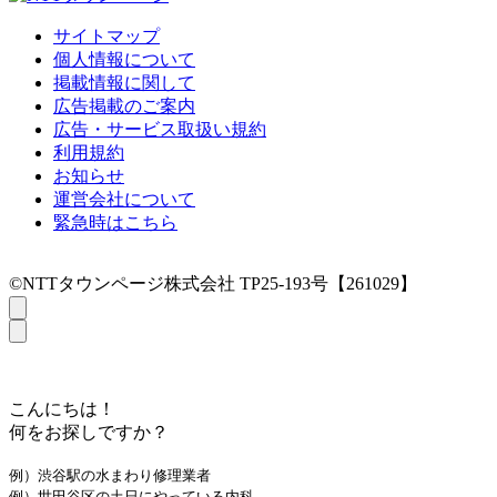
サイトマップ
個人情報について
掲載情報に関して
広告掲載のご案内
広告・サービス取扱い規約
利用規約
お知らせ
運営会社について
緊急時はこちら
©NTTタウンページ株式会社 TP25-193号【261029】
こんにちは！
何をお探しですか？
例）渋谷駅の水まわり修理業者
例）世田谷区の土日にやっている内科