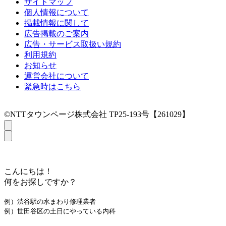
サイトマップ
個人情報について
掲載情報に関して
広告掲載のご案内
広告・サービス取扱い規約
利用規約
お知らせ
運営会社について
緊急時はこちら
©NTTタウンページ株式会社 TP25-193号【261029】
こんにちは！
何をお探しですか？
例）渋谷駅の水まわり修理業者
例）世田谷区の土日にやっている内科