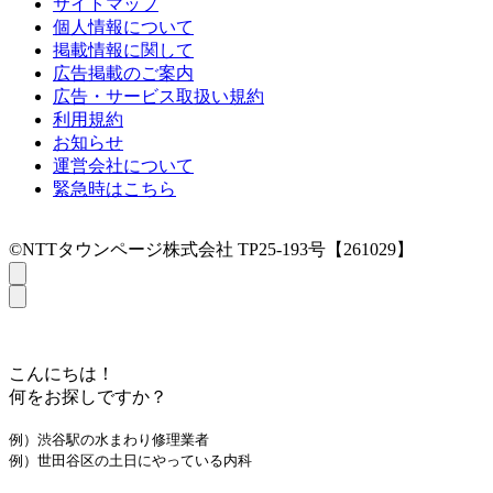
サイトマップ
個人情報について
掲載情報に関して
広告掲載のご案内
広告・サービス取扱い規約
利用規約
お知らせ
運営会社について
緊急時はこちら
©NTTタウンページ株式会社 TP25-193号【261029】
こんにちは！
何をお探しですか？
例）渋谷駅の水まわり修理業者
例）世田谷区の土日にやっている内科