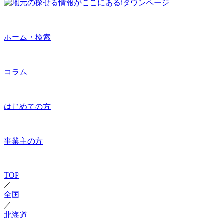
ホーム・検索
コラム
はじめての方
事業主の方
TOP
／
全国
／
北海道