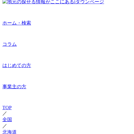
ホーム・検索
コラム
はじめての方
事業主の方
TOP
／
全国
／
北海道