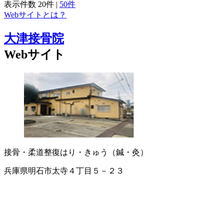
表示件数
20件
|
50件
Webサイトとは？
大津接骨院
Webサイト
接骨・柔道整復
はり・きゅう（鍼・灸）
兵庫県明石市太寺４丁目５－２３