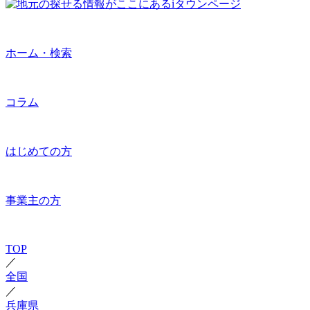
ホーム・検索
コラム
はじめての方
事業主の方
TOP
／
全国
／
兵庫県