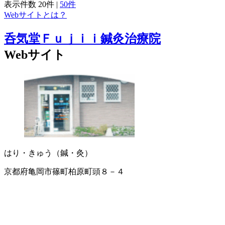
表示件数
20件
|
50件
Webサイトとは？
呑気堂Ｆｕｊｉｉ鍼灸治療院
Webサイト
はり・きゅう（鍼・灸）
京都府亀岡市篠町柏原町頭８－４