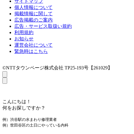
サイトマップ
個人情報について
掲載情報に関して
広告掲載のご案内
広告・サービス取扱い規約
利用規約
お知らせ
運営会社について
緊急時はこちら
©NTTタウンページ株式会社 TP25-193号【261029】
こんにちは！
何をお探しですか？
例）渋谷駅の水まわり修理業者
例）世田谷区の土日にやっている内科