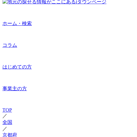
ホーム・検索
コラム
はじめての方
事業主の方
TOP
／
全国
／
京都府