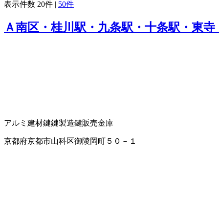
表示件数
20件
|
50件
Ａ南区・桂川駅・九条駅・十条駅・東寺
アルミ建材
鍵
鍵製造
鍵販売
金庫
京都府京都市山科区御陵岡町５０－１