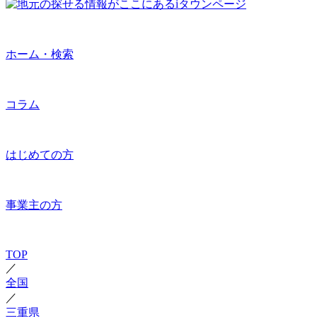
ホーム・検索
コラム
はじめての方
事業主の方
TOP
／
全国
／
三重県