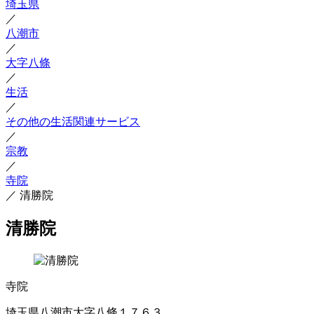
埼玉県
／
八潮市
／
大字八條
／
生活
／
その他の生活関連サービス
／
宗教
／
寺院
／
清勝院
清勝院
寺院
埼玉県八潮市大字八條１７６３