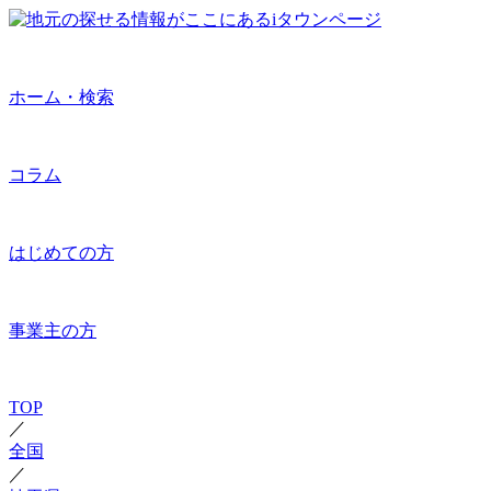
ホーム・検索
コラム
はじめての方
事業主の方
TOP
／
全国
／