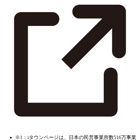
※1：iタウンページは、日本の民営事業所数516万事業