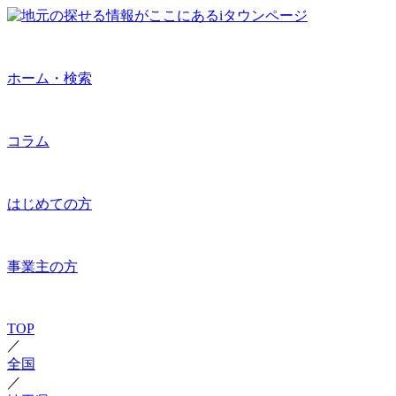
ホーム・検索
コラム
はじめての方
事業主の方
TOP
／
全国
／