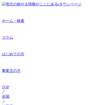
ホーム・検索
コラム
はじめての方
事業主の方
TOP
／
全国
／