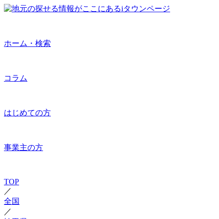
ホーム・検索
コラム
はじめての方
事業主の方
TOP
／
全国
／