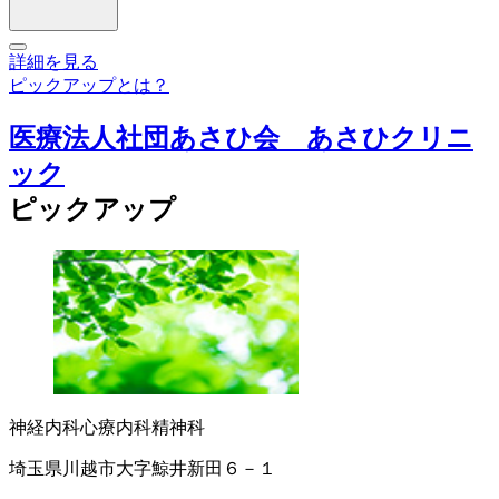
詳細を見る
ピックアップとは？
医療法人社団あさひ会 あさひクリニ
ック
ピックアップ
神経内科
心療内科
精神科
埼玉県川越市大字鯨井新田６－１