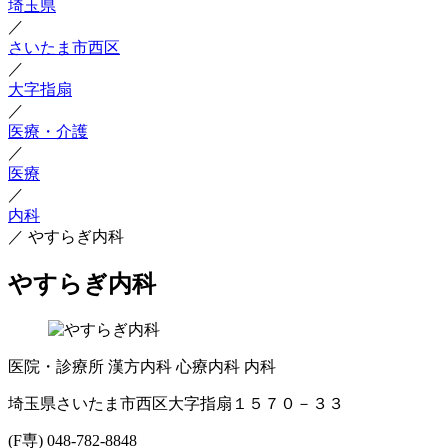
埼玉県
／
さいたま市西区
／
大字指扇
／
医療・介護
／
医療
／
内科
／
やすらぎ内科
やすらぎ内科
医院・診療所
漢方内科
心療内科
内科
埼玉県さいたま市西区大字指扇１５７０－３３
(F専) 048-782-8848