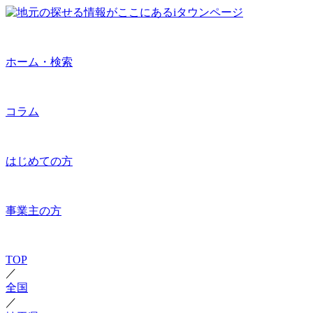
ホーム・検索
コラム
はじめての方
事業主の方
TOP
／
全国
／