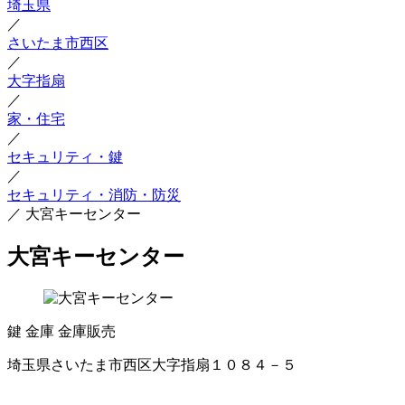
埼玉県
／
さいたま市西区
／
大字指扇
／
家・住宅
／
セキュリティ・鍵
／
セキュリティ・消防・防災
／
大宮キーセンター
大宮キーセンター
鍵
金庫
金庫販売
埼玉県さいたま市西区大字指扇１０８４－５