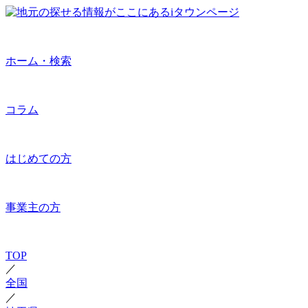
ホーム・検索
コラム
はじめての方
事業主の方
TOP
／
全国
／