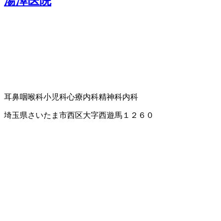
湯澤医院
耳鼻咽喉科
小児科
心療内科
精神科
内科
埼玉県さいたま市西区大字西遊馬１２６０