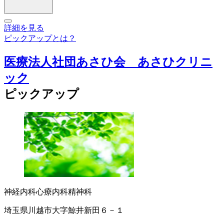
詳細を見る
ピックアップとは？
医療法人社団あさひ会 あさひクリニ
ック
ピックアップ
神経内科
心療内科
精神科
埼玉県川越市大字鯨井新田６－１