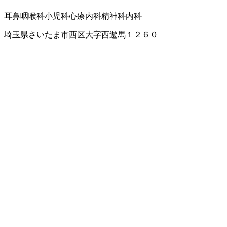
耳鼻咽喉科
小児科
心療内科
精神科
内科
埼玉県さいたま市西区大字西遊馬１２６０