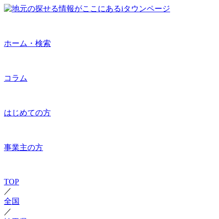
ホーム・検索
コラム
はじめての方
事業主の方
TOP
／
全国
／