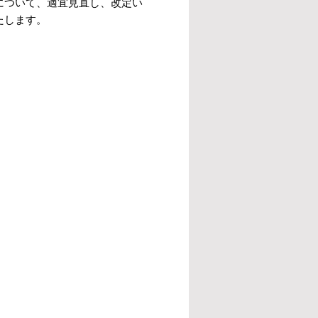
について、適宜見直し、改定い
たします。