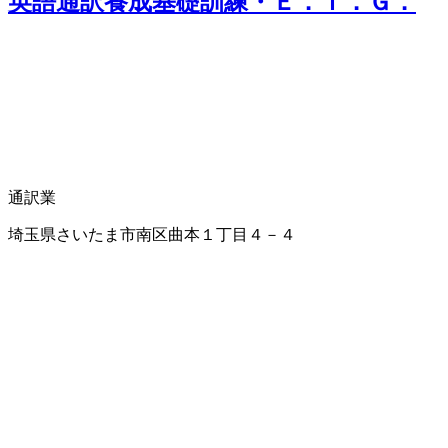
英語通訳養成基礎訓練・Ｅ．Ｉ．Ｇ．
通訳業
埼玉県さいたま市南区曲本１丁目４－４