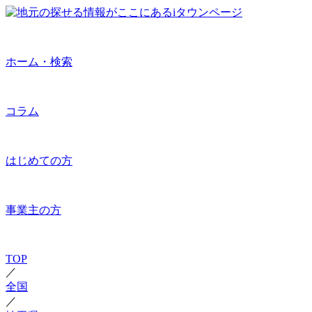
ホーム・検索
コラム
はじめての方
事業主の方
TOP
／
全国
／