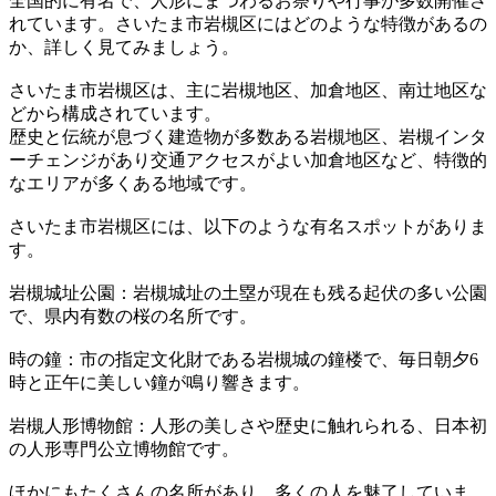
全国的に有名で、人形にまつわるお祭りや行事が多数開催さ
れています。さいたま市岩槻区にはどのような特徴があるの
か、詳しく見てみましょう。
さいたま市岩槻区は、主に岩槻地区、加倉地区、南辻地区な
どから構成されています。
歴史と伝統が息づく建造物が多数ある岩槻地区、岩槻インタ
ーチェンジがあり交通アクセスがよい加倉地区など、特徴的
なエリアが多くある地域です。
さいたま市岩槻区には、以下のような有名スポットがありま
す。
岩槻城址公園：岩槻城址の土塁が現在も残る起伏の多い公園
で、県内有数の桜の名所です。
時の鐘：市の指定文化財である岩槻城の鐘楼で、毎日朝夕6
時と正午に美しい鐘が鳴り響きます。
岩槻人形博物館：人形の美しさや歴史に触れられる、日本初
の人形専門公立博物館です。
ほかにもたくさんの名所があり、多くの人を魅了していま