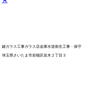
Ａ
鍵
ガラス工事
ガラス店
金庫
水道衛生工事・保守
埼玉県さいたま市岩槻区並木２丁目３