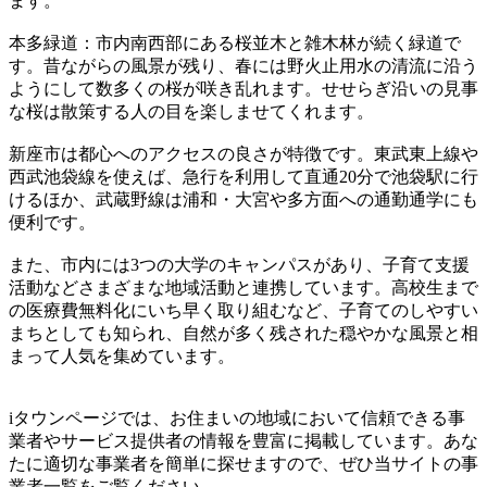
ます。
本多緑道：市内南西部にある桜並木と雑木林が続く緑道で
す。昔ながらの風景が残り、春には野火止用水の清流に沿う
ようにして数多くの桜が咲き乱れます。せせらぎ沿いの見事
な桜は散策する人の目を楽しませてくれます。
新座市は都心へのアクセスの良さが特徴です。東武東上線や
西武池袋線を使えば、急行を利用して直通20分で池袋駅に行
けるほか、武蔵野線は浦和・大宮や多方面への通勤通学にも
便利です。
また、市内には3つの大学のキャンパスがあり、子育て支援
活動などさまざまな地域活動と連携しています。高校生まで
の医療費無料化にいち早く取り組むなど、子育てのしやすい
まちとしても知られ、自然が多く残された穏やかな風景と相
まって人気を集めています。
iタウンページでは、お住まいの地域において信頼できる事
業者やサービス提供者の情報を豊富に掲載しています。あな
たに適切な事業者を簡単に探せますので、ぜひ当サイトの事
業者一覧をご覧ください。