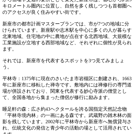
キロメートル圏内に位置し、自然を多く残しつつも首都圏へ
のアクセスが良く住みやすい街です。
新座市の都市計画マスタープランでは、市が7つの地域に分
けられています。新座駅や志木駅を中心に多くの人が暮らす
北東地域、住宅地の中に農地が点在する北西地域、大規模な
工業施設が立地する西部地域など、それぞれに個性が見られ
ます。
それでは、新座市を代表するスポットを3つ見てみましょ
う。
平林寺：1375年に現在のさいたま市岩槻区に創建され、1663
年に新座市に移転した禅寺です。敷地内には禅修行の専門道
場が併設されており、関東を代表する妙心寺派の僧堂とし
て、全国各地から集まった僧侶が修行に励みます。
睡足軒の森：広さ約43ヘクタールを誇る国指定天然記念物
「平林寺境内林」の一画にある森です。武蔵野の雑木林の面
影を残しています。2002年に平林寺から新座市へ無償貸与さ
れ、伝統文化の発信と青少年の活動の場として活用されてい