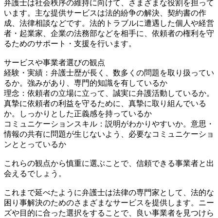
弁護士は社会秩序の維持に向けて、さまざまな役割を担って
います。主な提供サービスは法的紛争の解決、契約書の作
成、法律相談などです。法的トラブルに遭遇した個人や経営
者・起業家、企業の法務部などを相手に、依頼者の権利を守
るためのサポート・支援を行います。
サービスや事業者選びの観点
経験・実績：弁護士歴が長く、数多くの問題を取り扱ってい
るか。強みがあり、専門的知識を有しているか
理念：依頼者の立場に立って、誠実に弁護活動しているか。
真摯に依頼者の利益を守るために、真摯に取り組んでいる
か。しっかりとした正義感を持っているか
コミュニケーションスキル：説明がわかりやすいか。意思・
情報の共有に問題が生じないよう、必要なコミュニケーショ
ンととっているか
これらの観点から慎重に選ぶことで、信頼できる事業者と出
会えるでしょう。
これまで延べたように弁護士は法律の専門家として、法的な
困り事解決のためのさまざまなサービスを提供します。ニー
ズや目的に合った選択をすることで、良い事業者を見つけら