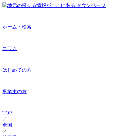
ホーム・検索
コラム
はじめての方
事業主の方
TOP
／
全国
／