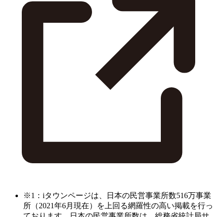
※1：iタウンページは、日本の民営事業所数516万事業
所（2021年6月現在）を上回る網羅性の高い掲載を行っ
ております。日本の民営事業所数は、総務省統計局サ