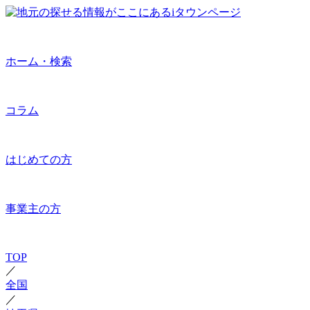
ホーム・検索
コラム
はじめての方
事業主の方
TOP
／
全国
／