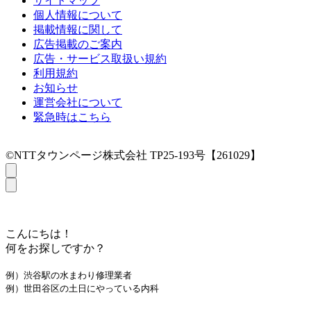
サイトマップ
個人情報について
掲載情報に関して
広告掲載のご案内
広告・サービス取扱い規約
利用規約
お知らせ
運営会社について
緊急時はこちら
©NTTタウンページ株式会社 TP25-193号【261029】
こんにちは！
何をお探しですか？
例）渋谷駅の水まわり修理業者
例）世田谷区の土日にやっている内科