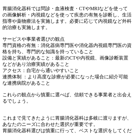
胃腸消化器科では問診・血液検査・CTやMRIなどを使って
の画像解析・内視鏡などを使って疾患の有無を診断し、生活
指導や薬物療法を実施します。必要に応じて内視鏡など外科
的治療も実施します。
サービスや事業者選びの観点
専門資格の有無：消化器病専門医や消化器内視鏡専門医の資
格を持ち、専門的な知識を持っていること
設備と実績があること：最新のCTや内視鏡、画像診断装置
などがあり治療実績があること
アクセス：自宅から通いやすいこと
連携体制 ：より高度な診療が必要になった場合に紹介可能
な連携病院があること
これらの観点から慎重に選べば、信頼できる事業者と出会え
るでしょう。
これまで見てきたように胃腸消化器科は多岐に渡りますが、
あなたのニーズに合わせた選択が重要です。
胃腸消化器科選びは慎重に行って、ベストな選択をしてくだ