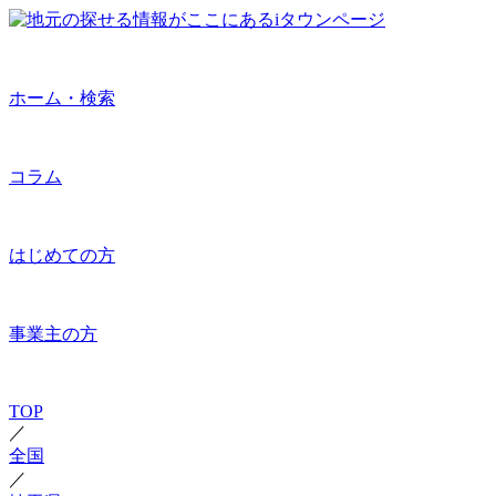
ホーム・検索
コラム
はじめての方
事業主の方
TOP
／
全国
／